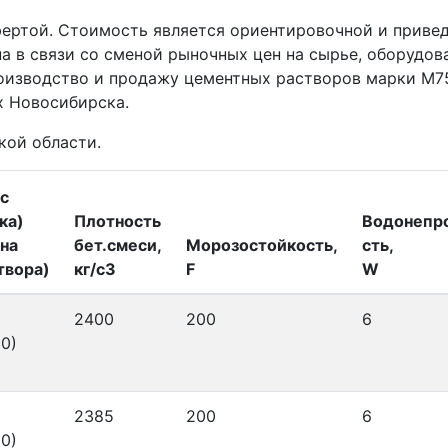
фертой. Стоимость является ориентировочной и приве
а в связи со сменой рыночных цен на сырье, оборудов
оизводство и продажу цементных растворов марки М7
х Новосибирска.
кой области.
с
ка)
Плотность
Водонепр
на
бет.смеси,
Морозостойкость,
сть,
твора)
кг/с3
F
W
2400
200
6
0)
2385
200
6
0)