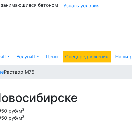
и занимающиеся бетоном
Узнать условия
я
Услуги
Цены
Спецпредложения
Наши 
ые
Раствор М75
Новосибирске
3
950 руб/м
3
950 руб/м