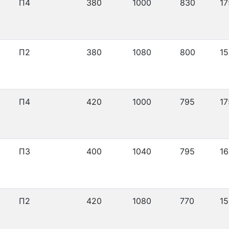
П4
380
1000
830
17
П2
380
1080
800
15
П4
420
1000
795
17
П3
400
1040
795
16
П2
420
1080
770
15