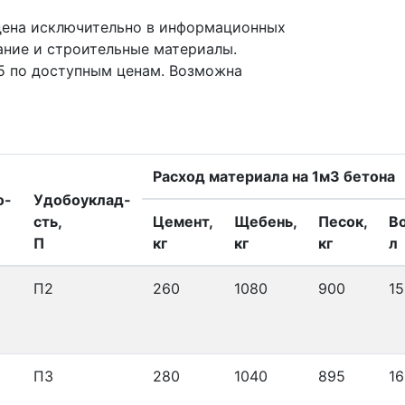
дена исключительно в информационных
ание и строительные материалы.
5 по доступным ценам. Возможна
Расход материала на 1м3 бетона
о-
Удобоуклад-
сть,
Цемент,
Щебень,
Песок,
В
П
кг
кг
кг
л
П2
260
1080
900
15
П3
280
1040
895
16