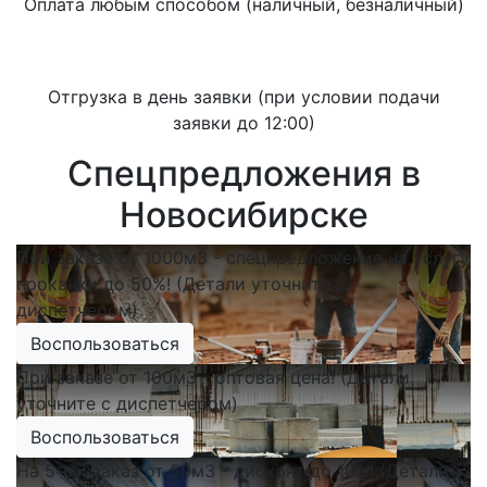
Оплата любым способом (наличный, безналичный)
Отгрузка в день заявки (при условии подачи
заявки до 12:00)
Спецпредложения в
Новосибирске
При заказе от 1000м3 - спецпредложение на услугу
прокачки до 50%! (Детали уточните с
диспетчером)
Воспользоваться
При заказе от 100м3 - оптовая цена! (Детали
уточните с диспетчером)
Воспользоваться
На 5-ый заказ от 50м3 - дисконт до 10%! (Детали