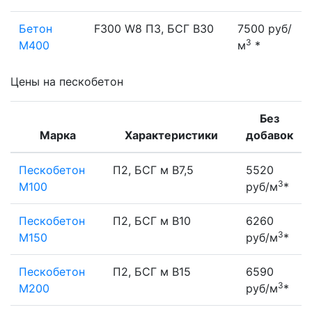
Бетон
F300 W8 П3, БСГ В30
7500 руб/
3
М400
м
*
Цены на пескобетон
Без
Марка
Характеристики
добавок
Пескобетон
П2, БСГ м В7,5
5520
3
М100
руб/м
*
Пескобетон
П2, БСГ м В10
6260
3
М150
руб/м
*
Пескобетон
П2, БСГ м В15
6590
3
М200
руб/м
*