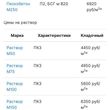
Пескобетон
П2, БСГ м В20
6920
3
М250
руб/м
*
Цены на раствор
Марка
Характеристики
Кладочный
Раствор
ПК3
4450 руб/
3
М50
м
*
Раствор
ПК3
4950 руб/
3
М75
м
*
Раствор
ПК3
5600 руб/
3
М100
м
*
Раствор
ПК3
6350 руб/
3
М150
м
*